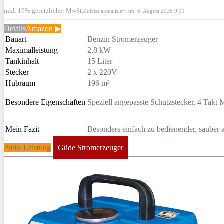
inkl. 19% gesetzlicher MwSt.
Zuletzt aktualisiert am: 6. August 2026 9:11
Details
Amazon ▶
Bauart
Benzin Stromerzeuger
Maximalleistung
2,8 kW
Tankinhalt
15 Liter
Stecker
2 x 220V
Hubraum
196 m³
Besondere Eigenschaften
Speziell angepasste Schutzstecker, 4 Takt 
Mein Fazit
Besonders einfach zu bedienender, sauber 
Preis/ Leistung
Güde Stromerzeuger