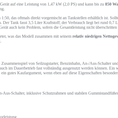
 Gerät auf eine Leistung von 1,47 kW (2,0 PS) und kann bis zu
850 Wa
ng.
50, das oftmals direkt vorgemischt an Tankstellen erhältlich ist. Soll
 Tank fasst 3,5 Liter Kraftstoff; der Verbrauch liegt bei rund 0,7 Li
erät auch kein Problem, sofern die Gesamtleistung nicht überschritten
meter, was das Modell zusammen mit seinem
relativ niedrigen Nettog
.
 Zusammenspiel von Seilzugstarter, Benzinhahn, An-/Aus-Schalter und 
e auch im Dauerbetrieb fast vollständig ausgenutzt werden können. Ein w
ein gutes Kaufargument, wenn eben auf diese Eigenschaften besonders
n-Aus-Schalter, inklusive Schutzrahmen und stabilen Gummistandfüße
orleistung