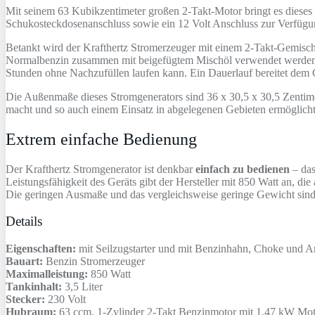
Mit seinem 63 Kubikzentimeter großen 2-Takt-Motor bringt es dieses
Schukosteckdosenanschluss sowie ein 12 Volt Anschluss zur Verfügu
Betankt wird der Krafthertz Stromerzeuger mit einem 2-Takt-Gemisch 1:
Normalbenzin zusammen mit beigefügtem Mischöl verwendet werden. Der
Stunden ohne Nachzufüllen laufen kann. Ein Dauerlauf bereitet dem G
Die Außenmaße dieses Stromgenerators sind 36 x 30,5 x 30,5 Zenti
macht und so auch einem Einsatz in abgelegenen Gebieten ermöglicht
Extrem einfache Bedienung
Der Krafthertz Stromgenerator ist denkbar
einfach zu bedienen
– das
Leistungsfähigkeit des Geräts gibt der Hersteller mit 850 Watt an, di
Die geringen Ausmaße und das vergleichsweise geringe Gewicht sind 
Details
Eigenschaften:
mit Seilzugstarter und mit Benzinhahn, Choke und A
Bauart:
Benzin Stromerzeuger
Maximalleistung:
850 Watt
Tankinhalt:
3,5 Liter
Stecker:
230 Volt
Hubraum:
63 ccm, 1-Zylinder 2-Takt Benzinmotor mit 1,47 kW Mot