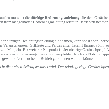
raften muss, ist die
dürftige Bedienungsanleitung
, die dem Gerät bei
uch trotz mangelhafter Bedienungsanleitung leicht in Betrieb zu nehmen
er dürftigen Bedienungsanleitung hinnehmen, kann sonst aber überzeug
isten Veranstaltungen, Grillfeste und Parties unter freiem Himmel völli
i von Mängeln. Ein weiterer Pluspunkt ist der niedrige Geräuschpegel. 
reis ist der Stromerzeuger bestens zu empfehlen.Auch als Notstromagg
 ausgewählte Verbraucher in Betrieb genommen werden können.
ht über einen Seilzug gestartet wird. Der relativ geringe Geräuschpegel