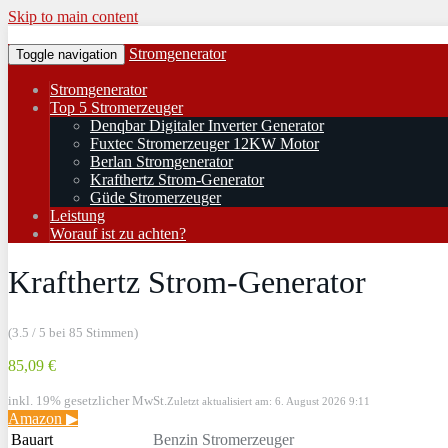
Skip to main content
Stromgenerator
Toggle navigation
Stromgenerator
Top 5 Stromerzeuger
Denqbar Digitaler Inverter Generator
Fuxtec Stromerzeuger 12KW Motor
Berlan Stromgenerator
Krafthertz Strom-Generator
Güde Stromerzeuger
Leistung
Worauf ist zu achten?
Krafthertz Strom-Generator
(3.5 / 5 bei 85 Stimmen)
85,09 €
inkl. 19% gesetzlicher MwSt.
Zuletzt aktualisiert am: 6. August 2026 9:11
Amazon ▶
Bauart
Benzin Stromerzeuger